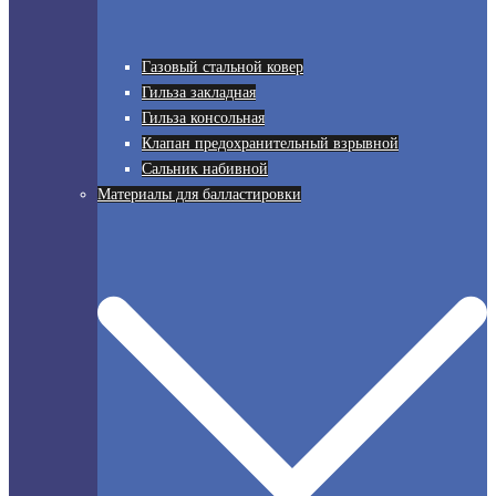
Газовый стальной ковер
Гильза закладная
Гильза консольная
Клапан предохранительный взрывной
Сальник набивной
Материалы для балластировки