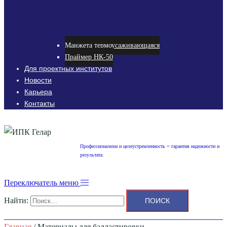
Манжета термоусаживающаяся
Праймер НК-50
Для проектных институтов
Новости
Карьера
Контакты
Профессионализм и целеустремленность = гарантия надежности и
результата.
Переключатель меню
Найти:
Главная
/ Материалы для балластировки