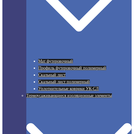
Мат футеровочный
Профиль футеровочный полимерный
Скальный лист
Скальный лист полимерный
Уплотнительные коврики УК-СЛ
Термоусаживающиеся изоляционные элементы